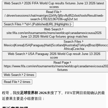
Web Search
2026 FIFA World Cup results fixtures June 13 2026 latest
scores
Read File
/.driven/sessions/chat/main/gro11kfify3j8zv8u952zbot/toolsResult/web-
search-1781321367036-ug52vf.txt
Search Files
^\d+\.|Published|URL:|Highlights:|-
Web Search
site:fifa.com/en/tournaments/mens/worldcup/canadamexicousa2026
June 13 2026 World Cup fixtures group matches
Search Files
Mexico|Korea|USA|Paraguay|Haiti|Scotland|Australia|Türkiye|Brazil|Morocc
Africa|Czechia
Web Search
USA Paraguay 2026 World Cup result June 13 2026
score
Read Page
https://www.fifa.com/en/tournaments/mens/worldcup/canadamexicousa202
fixtures
Web Search
2
times
Read File
2
times
程哥，我按
足球世界杯 2026
来搜了下。FIFA官网目前能确认的最
近赛果主要是小组赛首日：