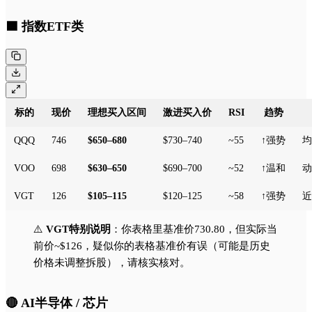
🟦 指数ETF类
标的
现价
理想买入区间
激进买入价
RSI
趋势
QQQ
746
$650–680
$730–740
~55
↑强势
均
VOO
698
$630–650
$690–700
~52
↑温和
动
VGT
126
$105–115
$120–125
~58
↑强势
近
⚠️
VGT特别说明
：你表格里基准价730.80，但实际当
前价~$126，疑似你的表格基准价有误（可能是历史
价格未调整拆股），请核实核对。
🔴 AI半导体 / 芯片