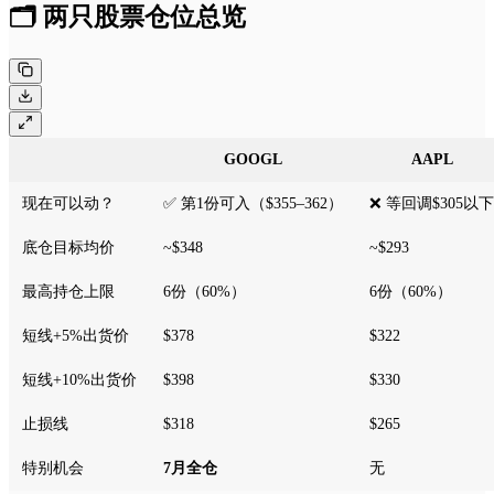
🗂 两只股票仓位总览
GOOGL
AAPL
现在可以动？
✅ 第1份可入（$355–362）
❌ 等回调$305以下
底仓目标均价
~$348
~$293
最高持仓上限
6份（60%）
6份（60%）
短线+5%出货价
$378
$322
短线+10%出货价
$398
$330
止损线
$318
$265
特别机会
7月全仓
无