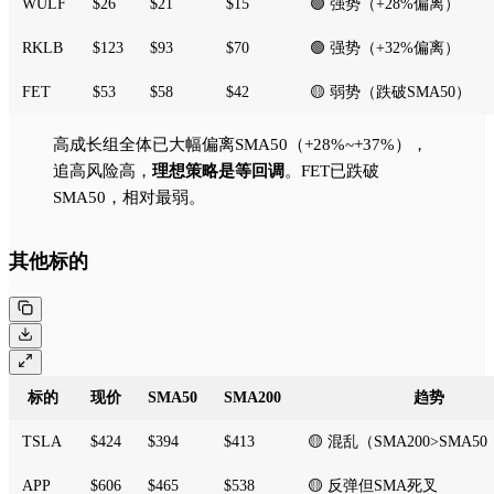
WULF
$26
$21
$15
🟢 强势（+28%偏离）
RKLB
$123
$93
$70
🟢 强势（+32%偏离）
FET
$53
$58
$42
🟡 弱势（跌破SMA50）
高成长组全体已大幅偏离SMA50（+28%~+37%），
追高风险高，
理想策略是等回调
。FET已跌破
SMA50，相对最弱。
其他标的
标的
现价
SMA50
SMA200
趋势
TSLA
$424
$394
$413
🟡 混乱（SMA200>SMA
APP
$606
$465
$538
🟡 反弹但SMA死叉