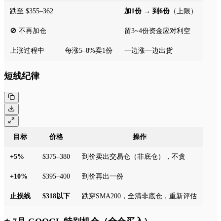
跌至 $355–362
加1份 → 到6份
（上限）
🚫 不再加仓
留3~4份资金应对利空
上涨过程中
每涨5–8%卖1份
一边涨一边出货
短线纪律
目标
价格
操作
+5%
$375–380
到价卖出交易仓（非底仓），不贪
+10%
$395–400
到价再出一份
止损线
$318以下
跌穿SMA200，全清非底仓，重新评估