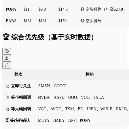
PONY
$11
$9.8
$14.3
🔴 空头排列（年高$24.9）
BABA
$131
$131
$150
🔴 空头排列
🏆 综合优先级（基于实时数据）
档次
标的
🥇
立即可关注
AMZN、GOOGL
🥈
等小幅回调
NVDA、AAPL、QQQ、VOO、TSLA
🥉
等大幅回调
VGT、AVGO、TSM、BE、IREN、WULF、RKLB
⏳
等趋势确认
META、BABA、APP、PONY