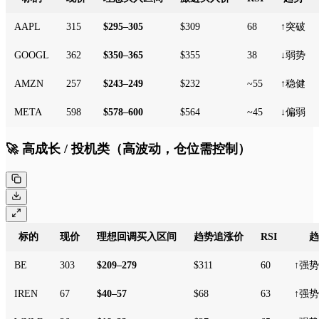
AAPL
315
$295–305
$309
68
↑突破
GOOGL
362
$350–365
$355
38
↓弱势
AMZN
257
$243–249
$232
~55
↑稳健
META
598
$578–600
$564
~45
↓偏弱
🚀 高成长 / 投机类（高波动，仓位需控制）
标的
现价
理想回调买入区间
趋势追涨价
RSI
趋
BE
303
$209–279
$311
60
↑强势
IREN
67
$40–57
$68
63
↑强势