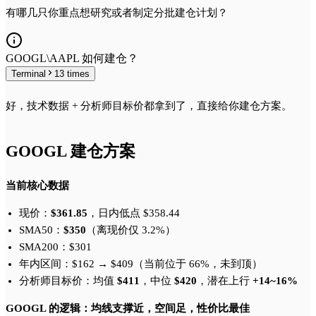
有哪几只你重点想研究或者制定分批建仓计划？
GOOGL\AAPL 如何建仓？
Terminal
13
times
好，技术数据 + 分析师目标价都拿到了，直接给你建仓方案。
GOOGL 建仓方案
当前核心数据
现价：
$361.85
，日内低点 $358.44
SMA50：
$350
（离现价仅 3.2%）
SMA200：$301
年内区间：$162 → $409（当前位于 66%，未到顶）
分析师目标价：均值
$411
，中位
$420
，潜在上行
+14~16%
GOOGL 的逻辑：均线支撑近，空间足，性价比最佳