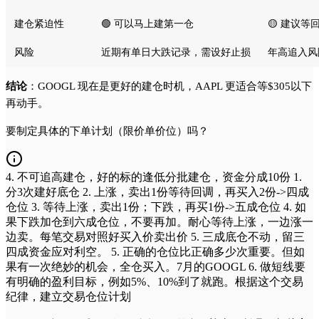
建仓紧迫性
🟢 可以马上建第一仓
🟡 建议等
风险
近期有单日大跌记录，需设好止损
年高追入风
结论
：GOOGL 现在是更好的建仓时机，AAPL 更适合等$305以下
再动手。
要制定具体的下单计划（限价单价位）吗？
4. 不可追高建仓，好的标的逢低分批建仓，资金分成10份 1.
分3次建好底仓 2. 上涨，卖出1份等待回调，再买入2份->四成
仓位 3. 等待上涨，卖出1份；下跌，再买1份->五成仓位 4. 如
果下跌加仓到六成仓位，不要再加。耐心等待上涨，一边涨一
边卖。每笔交易对照好买入价卖出价 5. 三成底仓不动，留三
四成资金应对利空。 5. 正确的仓位比正确多少次重要。但如
果有一次绝妙的机会，全仓买入。7月的GOOGL 6. 做短线要
有明确的盈利目标，例如5%、10%到了就跑。根据这个交易
纪律，建立交易仓位计划