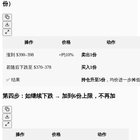
份）
操作
价格
动作
涨到 $390–398
+约10%
卖出1份
若随后下跌至 $370–378
买入1份
✅ 结果
持仓升至5份
，均价进一步摊
第四步：如继续下跌 → 加到6份上限，不再加
操作
价格
动作