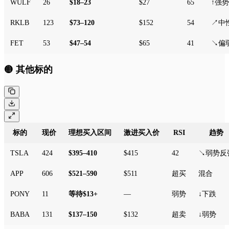
WULF
26
$18–23
$27
65
↑强势
RKLB
123
$73–120
$152
54
↗中
FET
53
$47–54
$65
41
↘偏
🟡 其他标的
标的
现价
理想买入区间
激进买入价
RSI
趋势
TSLA
424
$395–410
$415
42
↘弱势反
APP
606
$521–590
$511
超买
混合
PONY
11
等待$13+
—
弱势
↓下跌
BABA
131
$137–150
$132
超卖
↓弱势