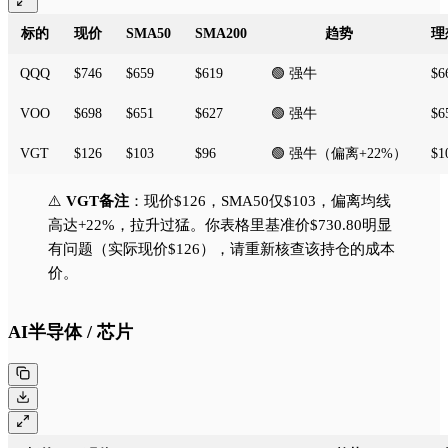
标的
现价
SMA50
SMA200
趋势
理
QQQ
$746
$659
$619
🟢 强牛
$6
VOO
$698
$651
$627
🟢 强牛
$6
VGT
$126
$103
$96
🟢 强牛（偏离+22%）
$1
⚠️
VGT备注
：现价$126，SMA50仅$103，偏离均线
高达+22%，拉升过猛。你表格里基准价$730.80明显
有问题（实际现价$126），请重新核查该持仓的成本
价。
AI半导体 / 芯片