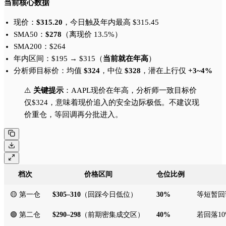
当前核心数据
现价：
$315.20
，今日触及年内最高 $315.45
SMA50：
$278
（离现价 13.5%）
SMA200：$264
年内区间：$195 → $315（
当前就在年高
）
分析师目标价：均值
$324
，中位
$328
，潜在上行仅
+3~4%
⚠️
关键提示
：AAPL现价在年高，分析师一致目标价
仅$324，意味着现价追入的安全边际极低。不建议现
价重仓，等回调再分批进入。
档次
价格区间
仓位比例
🟡 第一仓
$305–310
（回踩今日低位）
30%
等短暂回
🟢 第二仓
$290–298
（前期密集成交区）
40%
若回落1