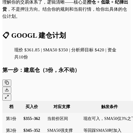
理解你的交易体系了，逻辑清晰——核心是
控仓 + 低吸 + 纪律出
货
，不是押注方向。结合你的规则和当前行情，给你出具体的仓
位计划。
📋 GOOGL 建仓计划
现价 $361.85 | SMA50 $350 | 分析师目标 $420 | 资金
共10份
第一步：建底仓（3份，永不动）
档
买入价
对应支撑
触发条件
第1份
$355–362
当前价区间
现在可入，SMA50仅3%之
第2份
$345–352
SMA50强支撑
等回踩SMA50时加入