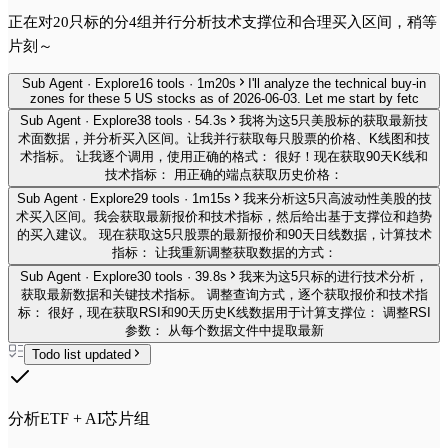
正在对20只标的分4组并行分析技术支撑位和合理买入区间，稍等
片刻～
Sub Agent · Explore
16 tools · 1m20s
I'll analyze the technical buy-in
zones for these 5 US stocks as of 2026-06-03. Let me start by fetc
Sub Agent · Explore
38 tools · 54.3s
我将为这5只美股标的获取最新技
术面数据，并分析买入区间。让我并行获取每只股票的价格、K线图和技
术指标。 让我逐个调用，使用正确的格式： 很好！现在获取90天K线和
技术指标： 用正确的端点获取历史价格：
Sub Agent · Explore
29 tools · 1m15s
我来分析这5只高波动性美股的技
术买入区间。我会获取最新报价和技术指标，然后给出基于支撑位和趋势
的买入建议。 现在获取这5只股票的最新报价和90天日线数据，计算技术
指标： 让我重新调整获取数据的方式：
Sub Agent · Explore
30 tools · 39.8s
我来为这5只标的进行技术分析，
获取最新数据和关键技术指标。 调整查询方式，逐个获取报价和技术指
标： 很好，现在获取RSI和90天历史K线数据用于计算支撑位： 调整RSI
参数： 从每个数据文件中提取最新
Todo list updated
分析ETF + AI芯片组