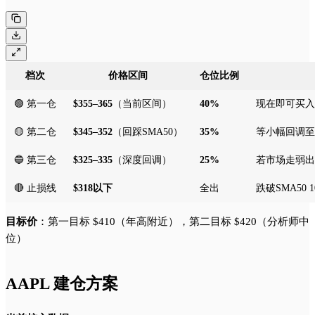
档次
价格区间
仓位比例
🟢 第一仓
$355–365
（当前区间）
40%
现在即可买入
🟡 第二仓
$345–352
（回踩SMA50）
35%
等小幅回调至
🔵 第三仓
$325–335
（深度回调）
25%
若市场走弱出
🔴 止损线
$318以下
全出
跌破SMA50
目标价
：第一目标 $410（年高附近），第二目标 $420（分析师中
位）
AAPL 建仓方案