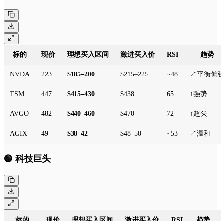
标的
现价
理想买入区间
激进买入价
RSI
趋势
NVDA
223
$185–200
$215–225
~48
↗平衡偏
TSM
447
$415–430
$438
65
↑强势
AVGO
482
$440–460
$470
72
↑超买
AGIX
49
$38–42
$48–50
~53
↗温和
🟢 科技巨头
标的
现价
理想买入区间
激进买入价
RSI
趋势