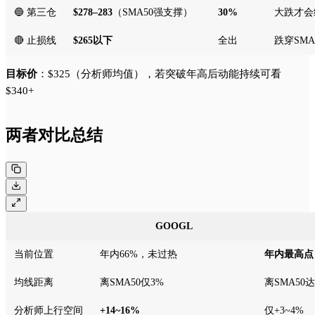
🔵 第三仓
$278–283
（SMA50强支撑）
30%
大跌才会
🔴 止损线
$265以下
全出
跌穿SMA
目标价
：$325（分析师均值），若突破年高后动能持续可看
$340+
两者对比总结
GOOGL
当前位置
年内66%，未过热
年内最高点
均线距离
离SMA50仅3%
离SMA50达
分析师上行空间
+14~16%
仅+3~4%