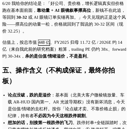
6/20 我给你的结论是：「好公司、贵价格，增长逻辑真实但价格
跑在基本面前面，
靠动量 + AI 眼镜叙事撑高位
，新钱不在此追，
等回到
30-32
或 AI 眼镜订单实锤再加。」今天兑现的正是这个风
险——撑高位的动量一松，价格就回到了我说的 30-32 区间（现
价 32.25）。
估值上，按总市值
、FY2025 归母 11.72 亿 / 2026E 约 14
448 亿
亿（来自我此前的研究档案）粗算，trailing PE 仍约 38x、forward
约 30-34x，
杀的是估值/情绪溢价，不是盈利
。
五、操作含义（不构成保证，最终你拍
板）
论点没破，跌的是溢价
：基本面（北美大客户微棱镜放量、车
载 AR-HUD 国内第一、AR 光波导期权）没有新坏消息，今天
是估值/情绪的去杠杆。按你「论点破才卖、不靠价格止损」的
纪律，持有者
不必因为今天这根跌停就割
。
想加的话，别接第一根跌停的飞刀
。跌停封单+全链踩踏时，次