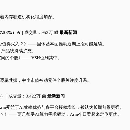
标志着内存赛道机构化程度加深。
7.58%
）🔥 | 成交量：952万 📰
最新新闻
持续上调，是否值得买入？》——固体基本面推动近期上涨可能延续。
感器，产品线持续扩充。
有上涨空间的个股》——VSH位列其中。
复逻辑共振，中小市值被动元件个股关注度升温。
%
） | 成交量：3,422万 📰
最新新闻
特尔》——Arm受益于AI效率优势与多平台授权增长，被认为长期前景更强。
U股更值得买？》——两只都受AI算力需求驱动，Arm今日看起来定位更优。