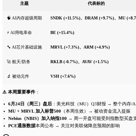
主题
代表标的
🧠 AI内存超级周期
SNDK (+11.5%)、DRAM (+9.7%)、MU (+8.
⚡ AI用电革命
BE (+15.4%)
🔧 AI芯片基础设施
MRVL (+7.3%)、ARM (+4.9%)
🚀 航天/防务
RKLB (-0.7%)、AVAV (+1.5%)
🔬 被动元件
VSH (+7.6%)
⚠️ 本周重要事件
：
6月24日（周三）盘后
：美光科技（MU）Q3财报 → 整个内存/
MU + MRVL 加入标普500
（本周生效）→ 被动资金流入提振
Nebius（NBIS）加入纳指100
→ 周一开盘可能受到指数型买盘
PCE通胀数据
本周公布 → 关注对美联储降息预期的影响