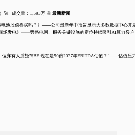
）🚀 | 成交量：1,593万 📰
最新新闻
电力报告暴涨，燃料电池股值得买吗？》——公司最新年中报告显示大多数数据
y能否持续受益于现场发电》——旁路电网、服务关键设施的定位持续吸引AI算力客
亦有人质疑"$BE 现在是50倍2027年EBITDA估值？"——估值