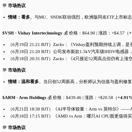
💬
市场热议
情绪：看多
。与MU、SNDK联动强烈，欧洲版同名ETF上市
$VSH · Vishay Intertechnology
💰 价格：$64.90 | 涨跌：+$4.57（
+
（6月19日 21:21 BJT）Zacks：《Vishay盈利预期
（6月18日 21:20 BJT）公司发布新款1.5kV汽车级IHDV电
（6月18日 20:31 BJT）Zacks：《4只接近52周高点但仍
💬
市场热议
情绪：温和看多
。当日创52周新高，分析师认为估值与盈利修
$ARM · Arm Holdings
💰 价格：$439.46 | 涨跌：+$20.58（
+4.91
（6月21日 18:30 BJT）《AI半导体较量：Arm vs 英
（6月18日 17:15 BJT）《AMD vs Arm：哪只AI CP
💬
市场热议