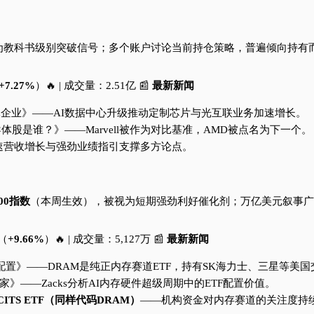
视为教科书级别突破信号；多个账户讨论当前持仓策略，普遍倾向持有
+7.27%
）🔥 | 成交量：2.51亿 📰
最新新闻
成为万亿美元企业》——AI数据中心升级推动定制芯片与光互联业务加速增长。
半导体股是谁？》——Marvell被作为对比基准，AMD被点名为下一个。
》——高速营收增长与强劲业绩指引支撑多方论点。
500指数
（本周生效），被视为短期强劲利好催化剂；万亿美元叙事广
6（
+9.66%
）🔥 | 成交量：5,127万 📰
最新新闻
F值得大力配置》——DRAM是纯正内存赛道ETF，持有SK海力士、三星
尽赢家》——Zacks分析AI内存硬件超级周期中的ETF配置价值。
CITS ETF（同样代码DRAM）
——机构资金对内存赛道的关注度持