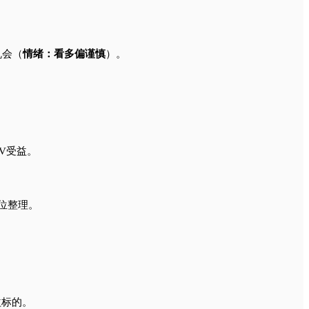
机会（
情绪：看多偏谨慎
）。
AV受益。
位整理。
受益标的。