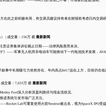
个标准，否则股价将崩跌》——AI时代好业绩已不够，市场要的是超预期。
，多方在此之前积极布局，有交易员建议持有者在财报前考虑日内交易
0%） | 成交量：156万 📰
最新新闻
元的投资者注意证券集体诉讼截止日期——法律风险悬而未决。
外催化剂"》——军事无人机而非电动车可能推动下一代电池技术发展，AV
术叙事中长期吸引力依然存在。年内高点$417远在上方，目前仍在低
 | 成交量：7,033万 📰
最新新闻
——Motley Fool深入分析其盈利路径与现金流状况。
》——新推进系统引发市场广泛关注。
——Rocket Lab可重复使用火箭Neutron被点名，视为SpaceX IPO