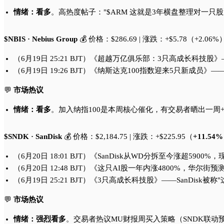
情绪：看多
。高热度帖子："$ARM 这就是3年横盘整理对一只
$NBIS · Nebius Group
💰 价格：$286.69 | 涨跌：+$5.78（+2.06%
（6月19日 25:21 BJT）《超越万亿俱乐部：3只高成长科技股
（6月19日 19:26 BJT）《纳斯达克100指数迎来5只新成员》—
💬
市场热议
情绪：看多
。加入纳指100是本周核心催化，有交易者晒出一周+
$SNDK · SanDisk
💰 价格：$2,184.75 | 涨跌：+$225.95（
+11.54%
（6月20日 18:01 BJT）《SanDisk从WD分拆至今涨
（6月20日 12:48 BJT）《这只AI股一年内涨4800%，
（6月19日 25:21 BJT）《3只高成长科技股》——SanDisk
💬
市场热议
情绪：强烈看多
。交易者热议MU财报周买入策略（SNDK联动预期）