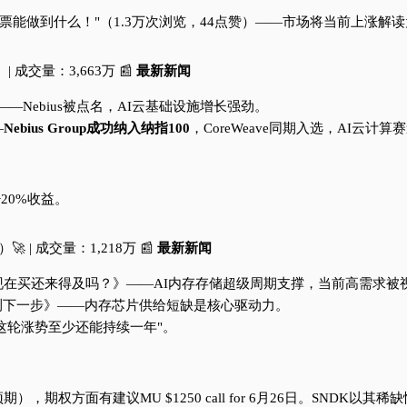
股票能做到什么！"（1.3万次浏览，44点赞）——市场将当前上涨解
） | 成交量：3,663万 📰
最新新闻
》——Nebius被点名，AI云基础设施增长强劲。
—
Nebius Group成功纳入纳指100
，CoreWeave同期入选，AI云计
20%收益。
）🚀 | 成交量：1,218万 📰
最新新闻
超5900%，现在买还来得及吗？》——AI内存存储超级周期支撑，当前高需
华尔街预测下一步》——内存芯片供给短缺是核心驱动力。
被称"这轮涨势至少还能持续一年"。
，期权方面有建议MU $1250 call for 6月26日。SNDK