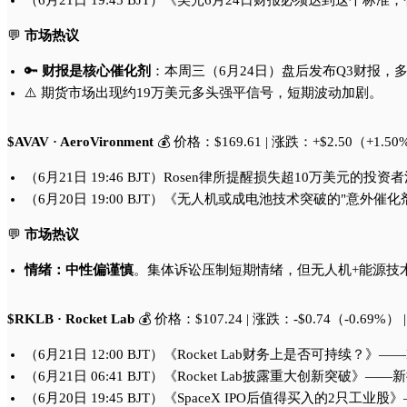
（6月21日 19:45 BJT）《美光6月24日财报必须达到这
💬
市场热议
🔑
财报是核心催化剂
：本周三（6月24日）盘后发布Q3财报
⚠️ 期货市场出现约19万美元多头强平信号，短期波动加剧。
$AVAV · AeroVironment
💰 价格：$169.61 | 涨跌：+$2.50（+1.5
（6月21日 19:46 BJT）Rosen律所提醒损失超10万美
（6月20日 19:00 BJT）《无人机或成电池技术突破的"意
💬
市场热议
情绪：中性偏谨慎
。集体诉讼压制短期情绪，但无人机+能源技
$RKLB · Rocket Lab
💰 价格：$107.24 | 涨跌：-$0.74（-0.69%）
（6月21日 12:00 BJT）《Rocket Lab财务上是否可持续？》
（6月21日 06:41 BJT）《Rocket Lab披露重大创新突破
（6月20日 19:45 BJT）《SpaceX IPO后值得买入的2只工业股》