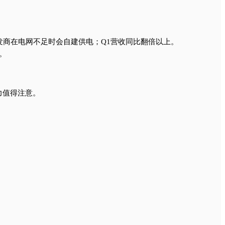
中心开发商在电网不足时会自建供电；Q1营收同比翻倍以上。
户。
压力值得注意。