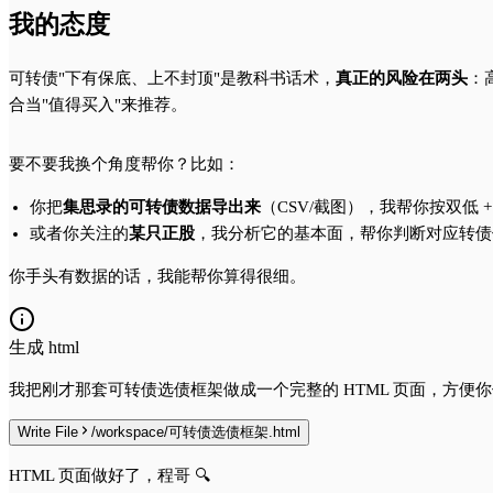
我的态度
可转债"下有保底、上不封顶"是教科书话术，
真正的风险在两头
：
合当"值得买入"来推荐。
要不要我换个角度帮你？比如：
你把
集思录的可转债数据导出来
（CSV/截图），我帮你按双低 
或者你关注的
某只正股
，我分析它的基本面，帮你判断对应转债
你手头有数据的话，我能帮你算得很细。
生成 html
我把刚才那套可转债选债框架做成一个完整的 HTML 页面，方便
Write File
/workspace/可转债选债框架.html
HTML 页面做好了，程哥 🔍