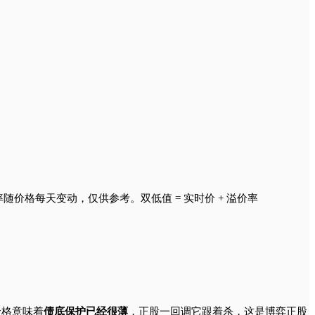
随价格每天变动，仅供参考。双低值 = 实时价 + 溢价率
价格意味着
债底保护已经很薄
，正股一回调它跟着杀，这是博弈正股