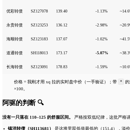
优彩转债
SZ127078
139.40
-1.13%
~14.
永贵转债
SZ123253
136.12
-2.98%
~20.
海顺转债
SZ123183
137.07
-1.02%
~41.
道通转债
SH118013
173.17
-5.07%
~38.
长海转债
SZ123091
178.83
-1.59%
~10.
价格 = 我刚才用 xq 拉的实时盘中价（一手验证）；带
*
的
×100。
阿驱的判断 🔍
没有一只落在 110–125 的舒服区间。
严格按双低纪律，这批严格讲
镇洋转债（SH113681）
是这堆里双低值最低的（151.4），溢