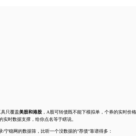
工具只覆盖
美股和港股
，A股可转债既不能下模拟单，个券的实时价
的实时数据支撑，给你点名等于瞎说。
/宁稳网的数据筛，比听一个没数据的"荐债"靠谱得多：