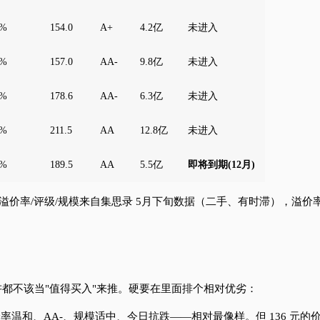
6%
154.0
A+
4.2亿
未进入
9%
157.0
AA-
9.8亿
未进入
5%
178.6
AA-
6.3亿
未进入
3%
211.5
AA
12.8亿
未进入
6%
189.5
AA
5.5亿
即将到期(12月)
溢价率/评级/规模来自集思录 5月下旬数据（二手、有时滞），溢价率
都不该当"值得买入"来推。硬要在里面排个相对优劣：
价率温和、AA-、规模适中、今日抗跌——相对最像样。但 136 元的