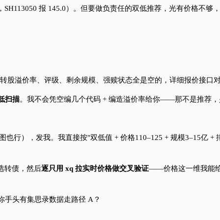
.3，SH113050 报 145.0）。但要做负责任的双低推荐，光有价格不
转股溢价率、评级、剩余规模、强赎状态全是空的，详细报价接口
低扫描
。我不会凭空编几个代码 + 编造溢价率给你——那不是推荐
也行），发我。我直接按"双低值 + 价格110–125 + 规模3–15亿
选转债，然后
逐只用 xq 拉实时价格做交叉验证
——价格这一维我能给
你手头有集思录数据走路径 A？