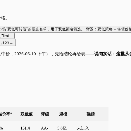
价格。
我需要一份当前（2026年6月）A股市场"双低可转债"的候选
"limi...
son ...
中价，2026-06-10 下午），先给结论再给表——
说句实话：这批从
溢价率*
双低值
评级
规模
强赎
9%
151.4
AA-
5.8亿
未进入