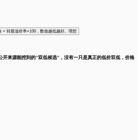
名单，用于双低策略筛选。 背景：双低策略 = 转债价格 + 转股溢价率×100，数值越低越好。理想
公开来源能挖到的"双低候选"，没有一只是真正的低价双低，价格