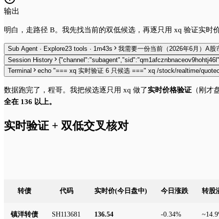
输出
明白，走路径 B。我先找当前的双低候选，再逐只用 xq 验证实时
Sub Agent · Explore
23 tools · 1m43s
Session History
{"channel":"subagent","sid":"qm1afcznbnaceov9hohtj46l",
Terminal
echo "=== xq 实时验证 6 只候选 ===" xq /stock/realtime/quotec.j
数据跑完了，程哥。我把候选逐只用 xq 做了
实时价格验证
（刚才盘
全在 136 以上。
实时验证 + 双低交叉核对
转债
代码
实时价(今日盘中)
今日涨跌
转股
镇洋转债
SH113681
136.54
-0.34%
~14.