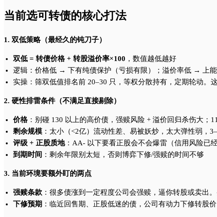
当前选可转债的核心打法
1. 双低策略（最经久的钝刀子）
双低 = 转债价格 + 转股溢价率×100
，数值越低越好
逻辑：价格低 → 下有纯债保护（亏损有限）；溢价率低 → 上
实操：筛双低值排名前 20–30 只，等权分散持有，定期轮动
2. 硬性排雷条件（不满足直接剔除）
价格
：别碰 130 以上的高价债，强赎风险 + 溢价回归杀伤大；11
剩余规模
：太小（<2亿）流动性差、易被妖炒，太大弹性弱，3–
评级 + 正股质地
：AA- 以下要看正股会不会爆雷（信用风险已
到期时间
：剩余年限别太短，否则博弈下修/强赎的时间不够
3. 当前环境要额外盯的两点
强赎条款
：很多债涨到一定程度公司会强赎，逼你转股或卖出。
下修预期
：临近回售期、正股低迷的债，公司有动力下修转股价