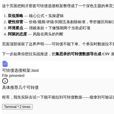
这个页面把刚才那套可转债选债框架整理成了一个深色主题的单页
双低策略
— 核心公式 + 实操逻辑
硬性排雷
— 价格/规模/评级/到期五条剔除标准，带舒服区间标
环境要点
— 强赎条款 + 下修预期两个当前必盯项
阿驱的态度
— 风险在两头的判断
页面顶部保留了边界声明——可转债不能下单、个券实时数据拉不
下一步如果你想往实战推进，把
集思录的可转债数据导出成 CSV
发
可转债选债框架.html
File presented
具体推荐几个可转债
程哥，我先实际去试一下能不能拉到可转债数据——能拿到可验证
Terminal
2
times