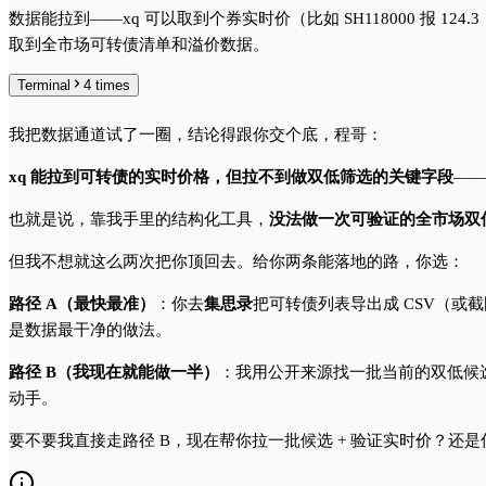
数据能拉到——xq 可以取到个券实时价（比如 SH118000 报 124
取到全市场可转债清单和溢价数据。
Terminal
4
times
我把数据通道试了一圈，结论得跟你交个底，程哥：
xq 能拉到可转债的实时价格，但拉不到做双低筛选的关键字段
——
也就是说，靠我手里的结构化工具，
没法做一次可验证的全市场双
但我不想就这么两次把你顶回去。给你两条能落地的路，你选：
路径 A（最快最准）
：你去
集思录
把可转债列表导出成 CSV（或截图
是数据最干净的做法。
路径 B（我现在就能做一半）
：我用公开来源找一批当前的双低候
动手。
要不要我直接走路径 B，现在帮你拉一批候选 + 验证实时价？还是